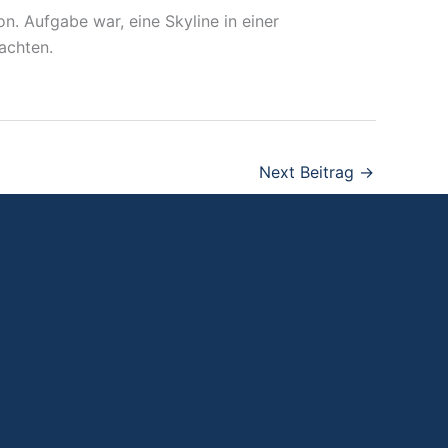
on. Aufgabe war, eine Skyline in einer
achten.
Next Beitrag
→