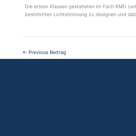
Die ersten Klassen gestalteten im Fach KMD (unte
bestimmten Lichtstimmung zu designen und dab
←
Previous Beitrag