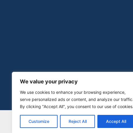
We value your privacy
We use cookies to enhance your browsing experience,
serve personalized ads or content, and analyze our traffic
By clicking "Accept All", you consent to our use of cookies
Copyright
Customize
Reject All
Accept All