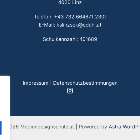
4020 Linz
Telefon:
+43 732 664871 2301
E-Mail:
kslinzsek@eduhi.at
Schulkennzahl: 401689
Impressum
|
Datenschutzbestimmungen
Instagram
.
.
 © 2026 Mediendesignschule.at | Powered by
Astra WordP