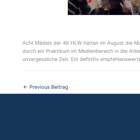
Acht Mädels der 4b HLW hatten im August die Mög
durch ein Praktikum im Medienbereich in die Arbei
unvergessliche Zeit. Ein definitiv empfehlenswert
←
Previous Beitrag