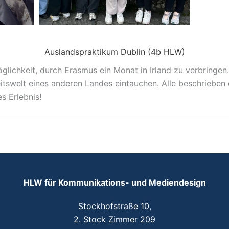
Auslandspraktikum Dublin (4b HLW)
lichkeit, durch Erasmus ein Monat in Irland zu verbringen.
tswelt eines anderen Landes eintauchen. Alle beschrieben d
es Erlebnis!
HLW für Kommunikations- und Mediendesign
Stockhofstraße 10,
2. Stock Zimmer 209