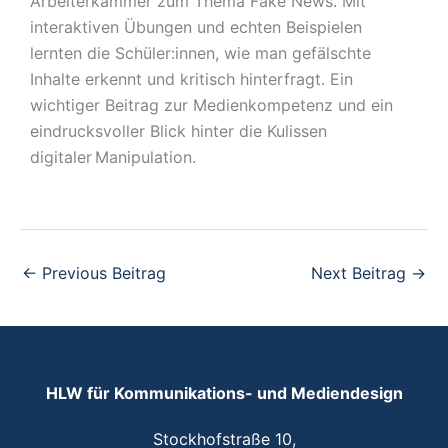
Arbeiterkammer zum Thema Fake News. Mit
interaktiven Übungen und echten Beispielen
lernten die Schüler:innen, wie man gefälschte
Inhalte erkennt und kritisch hinterfragt. Ein
wichtiger Beitrag zur Medienkompetenz und ein
eindrucksvoller Blick hinter die Kulissen
digitaler Manipulation.
←
Previous Beitrag
Next Beitrag
→
HLW für Kommunikations- und Mediendesign
Stockhofstraße 10,